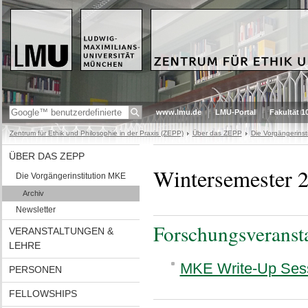
www.lmu.de
LMU-Portal
Fakultät 1
Zentrum für Ethik und Philosophie in der Praxis (ZEPP)
Über das ZEPP
Die Vorgängerinst
ÜBER DAS ZEPP
Wintersemester 
Die Vorgängerinstitution MKE
Archiv
Newsletter
Forschungsveranst
VERANSTALTUNGEN &
LEHRE
MKE Write-Up Ses
PERSONEN
FELLOWSHIPS