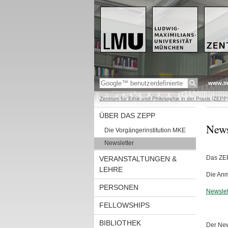
www.l
Zentrum für Ethik und Philosophie in der Praxis (ZEPP
ÜBER DAS ZEPP
News
Die Vorgängerinstitution MKE
Newsletter
Das ZEP
VERANSTALTUNGEN &
LEHRE
Die Anm
PERSONEN
Newslet
FELLOWSHIPS
BIBLIOTHEK
Der News