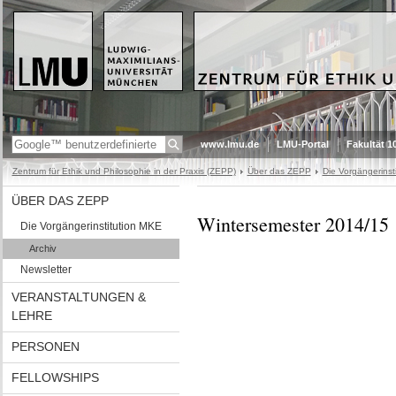
www.lmu.de
LMU-Portal
Fakultät 1
Zentrum für Ethik und Philosophie in der Praxis (ZEPP)
Über das ZEPP
Die Vorgängerinst
ÜBER DAS ZEPP
Wintersemester 2014/15
Die Vorgängerinstitution MKE
Archiv
Newsletter
VERANSTALTUNGEN &
LEHRE
PERSONEN
FELLOWSHIPS