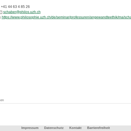
+41 44 63 4 85 26
schaber@philos.uzh.ch
https://www.philosophie.uzh.ch/de/seminar/professuren/angewandteethik/ma/scha
:
ken
Impressum
Datenschutz
Kontakt
Barrierefreiheit