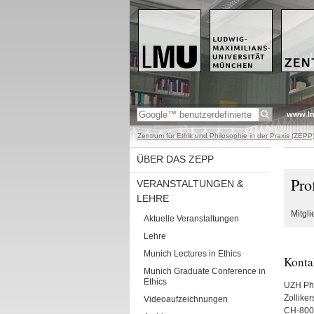
www.l
Zentrum für Ethik und Philosophie in der Praxis (ZEPP
ÜBER DAS ZEPP
Pro
VERANSTALTUNGEN &
LEHRE
Mitgl
Aktuelle Veranstaltungen
Lehre
Munich Lectures in Ethics
Konta
Munich Graduate Conference in
Ethics
UZH Phi
Zolliker
Videoaufzeichnungen
CH-8008