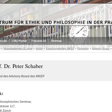
mu.de
LMU-Portal
Fakultät 10
Sitemap
)
Veranstaltungen & Lehre
Archiv
Forschungskolleg MKEP
Personen
Advisory Board
f. Dr. Peter Schaber
ied des Advisory Board des MKEP
kt
losophisches Seminar,
strasse 117,
 Zürich