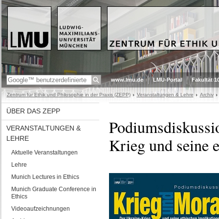
www.lmu.de
LMU-Portal
Fakultät 1
Zentrum für Ethik und Philosophie in der Praxis (ZEPP)
Veranstaltungen & Lehre
Archiv
ÜBER DAS ZEPP
Podiumsdiskussio
VERANSTALTUNGEN &
LEHRE
Krieg und seine 
Aktuelle Veranstaltungen
Lehre
Munich Lectures in Ethics
Munich Graduate Conference in
Ethics
Videoaufzeichnungen